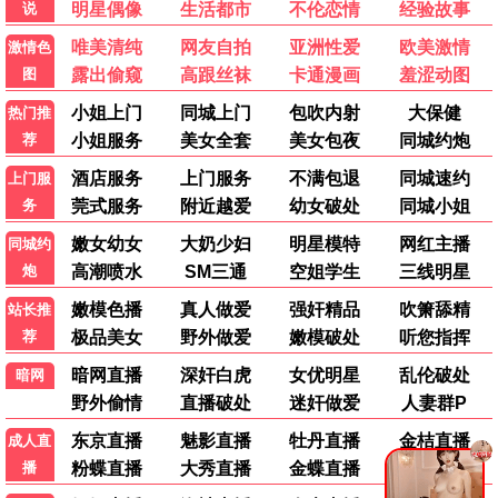
综艺
🎤 热门综艺
男生女生向前冲
第三调解室
20260622
20260622
综艺 · 20260622
综艺 · 20260622
百家讲坛
两天一夜第四季
20260622
20260621
综艺 · 20260622
综艺 · 20260621
街头餐厅斗士
脱口秀和Ta的朋友们 第三季
第1期
20260622回顾
综艺 · 第1期
综艺 · 20260622回顾
中餐厅·南洋拾光季
喜欢你我也是 第六季
20260622
20260622
综艺 · 20260622
综艺 · 20260622