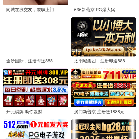
满级修为在都市：我绝对无
心动半百
完结
完结
敌
短剧 · 完结
短剧 · 完结
战神归乡：谁敢动我姐姐
零五逆袭
完结
完结
短剧 · 完结
短剧 · 完结
动画片
🎬 热门动画
龙之心：灵界探访记
奥利维亚与无声震波
HD
HD
动画片 · HD
动画片 · HD
K-POP：猎魔女团
撅嘴鱼的旅程
HD
HD